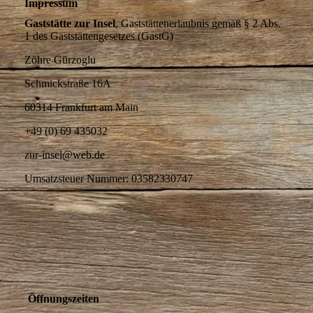
Impressum
Gaststätte zur Insel
, Gaststättenerlaubnis gemäß § 2 Abs.
1 des Gaststättengesetzes (GastG)
Zöhre Gürzoglu
Schmickstraße 16A
60314 Frankfurt am Main
+49 (0) 69 435032
zur-insel@web.de
Umsatzsteuer Nummer: 03582330747
Öffnungszeiten