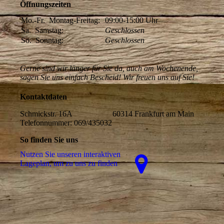
Öffnungszeiten
Mo.-Fr.
Montag-Freitag:
09:00-15:00
Uhr
Sa.
Samstag:
Geschlossen
So.
Sonntag:
Geschlossen
Gerne sind wir länger für Sie da, auch am Wochenende,
sagen Sie uns einfach Bescheid! Wir freuen uns auf Sie!
Kontaktdaten
Schmickstr. 16A 60314 Frankfurt am Main
Telefonnummer: 069/435032
So finden Sie uns
Nutzen Sie unseren interaktiven
La­ge­plan, um zu uns zu finden